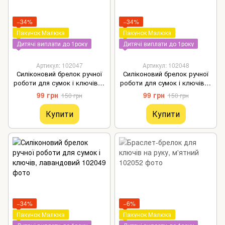
−34%
−34%
Пакунок Малюка
Пакунок Малюка
Дитячі виплати до 1року
Дитячі виплати до 1року
Артикул: 102047
Артикул: 102048
Силіконовий брелок ручної
Силіконовий брелок ручної
роботи для сумок і ключів, з
роботи для сумок і ключів, з
хмаркою рожевий
машинкою червоний
99 грн
99 грн
150 грн
150 грн
Купити
Купити
−34%
−6%
Пакунок Малюка
Пакунок Малюка