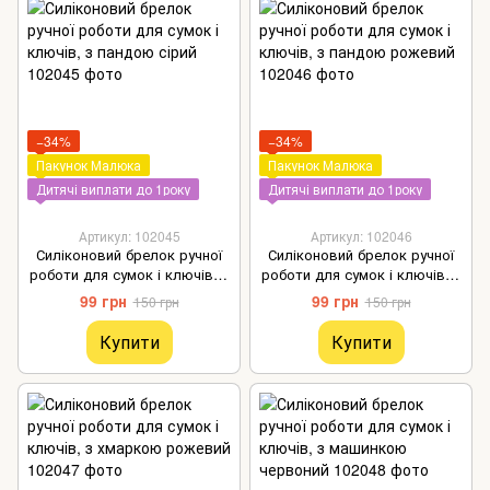
−34%
−34%
Пакунок Малюка
Пакунок Малюка
Дитячі виплати до 1року
Дитячі виплати до 1року
Артикул: 102045
Артикул: 102046
Силіконовий брелок ручної
Силіконовий брелок ручної
роботи для сумок і ключів, з
роботи для сумок і ключів, з
пандою сірий
пандою рожевий
99 грн
99 грн
150 грн
150 грн
Купити
Купити