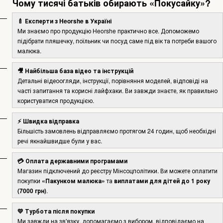
Чому тисячі батьків обирають «Покусайку»?
🍼 Експерти з Heorshe в Україні
Ми знаємо про продукцію Heorshe практично все. Допоможемо
підібрати пляшечку, поїльник чи посуд саме під вік та потреби вашого
малюка.
🎥 Найбільша база відео та інструкцій
Детальні відеоогляди, інструкції, порівняння моделей, відповіді на
часті запитання та корисні лайфхаки. Ви завжди знаєте, як правильно
користуватися продукцією.
⚡ Швидка відправка
Більшість замовлень відправляємо протягом 24 годин, щоб необхідні
речі якнайшвидше були у вас.
💳 Оплата державними програмами
Магазин підключений до реєстру Мінсоцполітики. Ви можете оплатити
покупки
«Пакунком малюка»
та
виплатами для дітей до 1 року
(7000 грн)
.
💛 Турбота після покупки
Ми завжди на зв'язку, допомагаємо з вибором, відповідаємо на