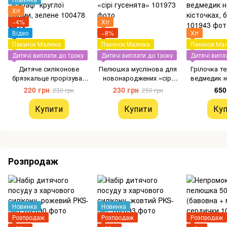
Хіт
−4%
Хіт
Відео
−8%
Хіт
Пакунок Малюка
Пакунок Малюка
Пакунок Ма
Дитячі виплати до 1року
Дитячі виплати до 1року
Дитячі випл
Дитяче силіконове
Пелюшка муслінова для
Грілочка т
брязкальце прорізувач
новонароджених «сірі
ведмедик н
"Жираф" круглої форми,
гусенята»
кісточках
220 грн
230 грн
650
230 грн
250 грн
зелене
Купити
Купити
Куп
Розпродаж
Новинка
Новинка
Розпродаж
Розпродаж
Розпродаж