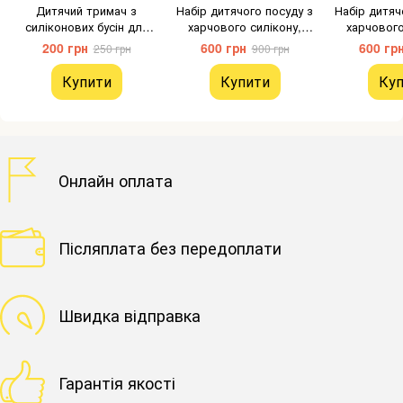
Дитячий тримач з
Набір дитячого посуду з
Набір дитяч
силіконових бусін для
харчового силікону,
харчового
пустушки та прорізувача,
гірчичний PKS-364
блакитний т
200 грн
600 грн
600 гр
250 грн
900 грн
PKS-140
Купити
Купити
Куп
Онлайн оплата
Післяплата без передоплати
Швидка відправка
Гарантія якості