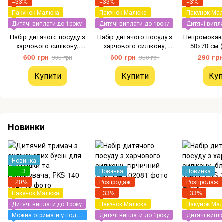
−33%
−33%
−3%
Пакунок Малюка
Пакунок Малюка
Пакунок Ма
Дитячі виплати до 1року
Дитячі виплати до 1року
Дитячі випл
Набір дитячого посуду з
Набір дитячого посуду з
Непромокаю
харчового силікону,
харчового силікону,
50×70 см 
рожевий PKS-373
жовтий PKS-377
мембрана)
600 грн
600 грн
290 гр
900 грн
900 грн
Купити
Купити
Куп
Новинки
Новинка
3
Новинка
Новинка
−20%
Розпродаж
Розпродаж
Пакунок Малюка
−33%
−33%
Дитячі виплати до 1року
Пакунок Малюка
Пакунок Ма
Можна отримати у подарунок
Дитячі виплати до 1року
Дитячі випл