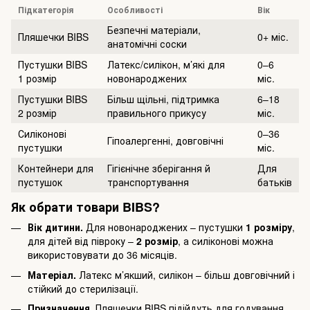
Підкатегорія
Особливості
Вік
Безпечні матеріали,
Пляшечки BIBS
0+ міс.
анатомічні соски
Пустушки BIBS
Латекс/силікон, м’які для
0–6
1 розмір
новонароджених
міс.
Пустушки BIBS
Більш щільні, підтримка
6–18
2 розмір
правильного прикусу
міс.
Силіконові
0–36
Гіпоалергенні, довговічні
пустушки
міс.
Контейнери для
Гігієнічне зберігання й
Для
пустушок
транспортування
батьків
Як обрати товари BIBS?
Вік дитини.
Для новонароджених – пустушки
1 розміру
,
для дітей від півроку –
2 розмір
, а силіконові можна
використовувати до 36 місяців.
Матеріал.
Латекс м’якший, силікон – більш довговічний і
стійкий до стерилізації.
Призначення.
Пляшечки BIBS підійдуть для годування,