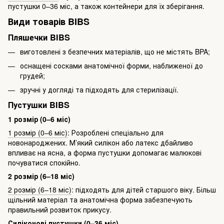
пустушки 0–36 міс, а також контейнери для їх зберігання.
Види товарів BIBS
Пляшечки BIBS
виготовлені з безпечних матеріалів, що не містять BPA;
оснащені сосками анатомічної форми, наближеної до
грудей;
зручні у догляді та підходять для стерилізації.
Пустушки BIBS
1 розмір (0–6 міс)
1 розмір (0–6 міс)
: Розроблені спеціально для
новонароджених. М’який силікон або латекс дбайливо
впливає на ясна, а форма пустушки допомагає малюкові
почуватися спокійно.
2 розмір (6–18 міс)
2 розмір (6–18 міс)
: підходять для дітей старшого віку. Більш
щільний матеріал та анатомічна форма забезпечують
правильний розвиток прикусу.
Силіконові пустушки (0–36 міс)