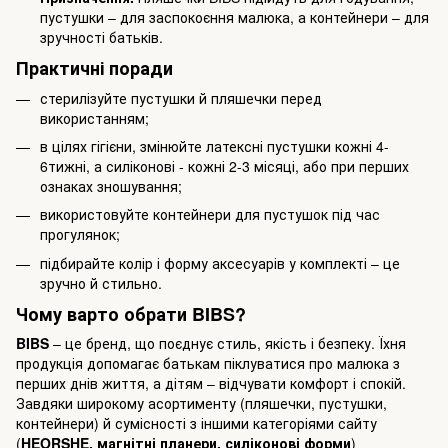
пустушки – для заспокоєння малюка, а контейнери – для
зручності батьків.
Практичні поради
стерилізуйте пустушки й пляшечки перед
використанням;
в цілях гігієни, змінюйте латексні пустушки кожні 4-
6тижні, а силіконові - кожні 2-3 місяці, або при перших
ознаках зношування;
використовуйте контейнери для пустушок під час
прогулянок;
підбирайте колір і форму аксесуарів у комплекті – це
зручно й стильно.
Чому варто обрати BIBS?
BIBS
– це бренд, що поєднує стиль, якість і безпеку. Їхня
продукція допомагає батькам піклуватися про малюка з
перших днів життя, а дітям – відчувати комфорт і спокій.
Завдяки широкому асортименту (пляшечки, пустушки,
контейнери) й сумісності з іншими категоріями сайту
(
HEORSHE, магнітні планери, силіконові форми
)