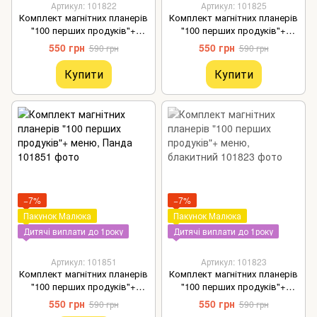
Артикул: 101822
Артикул: 101825
Комплект магнітних планерів
Комплект магнітних планерів
"100 перших продуків"+
"100 перших продуків"+
меню, дранкончик
меню, овочевий
550 грн
550 грн
590 грн
590 грн
Купити
Купити
−7%
−7%
Пакунок Малюка
Пакунок Малюка
Дитячі виплати до 1року
Дитячі виплати до 1року
Артикул: 101851
Артикул: 101823
Комплект магнітних планерів
Комплект магнітних планерів
"100 перших продуків"+
"100 перших продуків"+
меню, Панда
меню, блакитний
550 грн
550 грн
590 грн
590 грн