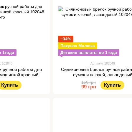
−34%
Пакунок Малюка
 1года
Детские выплаты до 1года
: 102048
Артикул: 102049
к ручной работы для
Силиконовый брелок ручной рабо
с машинкой красный
сумок и ключей, лавандовы
150 грн
Купить
Купить
99 грн