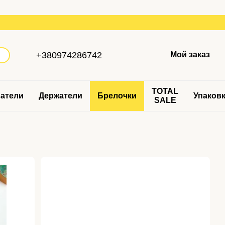
+380974286742
Мой заказ
TOTAL
атели
Держатели
Брелочки
Упаков
SALE