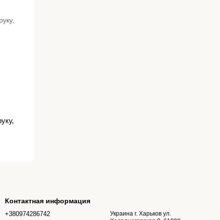
уку,
Контактная информация
+380974286742
Украина г. Харьков ул.