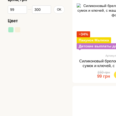
От Цена, грн
До Цена, грн
OK
Цвет
−34%
Пакунок Малюка
Детские выплаты до
Артикул
Силиконовый брело
сумок и ключей, 
150 грн
99 грн