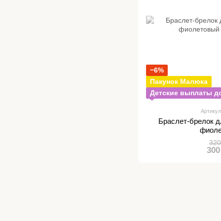
−6%
Пакунок Малюка
Детские выплаты до
Артикул
Браслет-брелок д
фиол
320
300