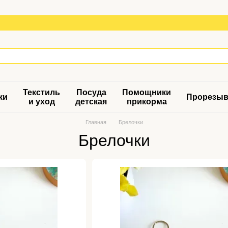
Текстиль
Посуда
Помощники
ки
Прорезыв
и уход
детская
прикорма
Главная
Брелочки
Брелочки