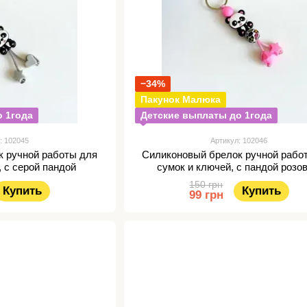
−34%
Пакунок Малюка
 1года
Детские выплаты до 1года
: 102045
Артикул: 102046
к ручной работы для
Силиконовый брелок ручной рабо
, с серой пандой
сумок и ключей, с пандой розо
150 грн
Купить
Купить
99 грн