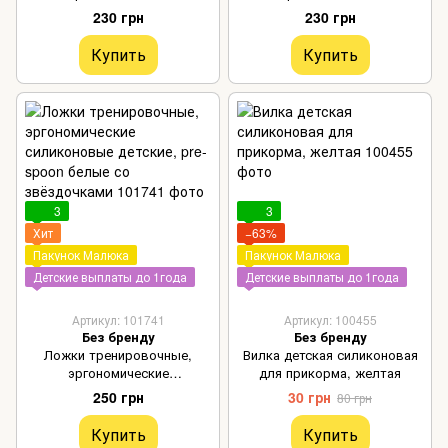
силиконовые детские, pre-
силиконовые детские, pre-
230 грн
230 грн
spoon серые
spoon лёд
Купить
Купить
3
3
Хит
−63%
Пакунок Малюка
Пакунок Малюка
Детские выплаты до 1года
Детские выплаты до 1года
Артикул: 101741
Артикул: 100455
Без бренду
Без бренду
Ложки тренировочные,
Вилка детская силиконовая
эргономические
для прикорма, желтая
силиконовые детские, pre-
250 грн
30 грн
80 грн
spoon белые со звёздочками
Купить
Купить