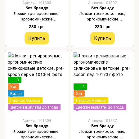
Артикул: 101303
Артикул: 101302
Без бренду
Без бренду
Ложки тренировочные,
Ложки тренировочные,
эргономические
эргономические
силиконовые детские, pre-
силиконовые детские, pre-
230 грн
230 грн
spoon песочные
spoon пудровые
Купить
Купить
3
Хит
3
Видео
Хит
Пакунок Малюка
Пакунок Малюка
Детские выплаты до 1года
Детские выплаты до 1года
Артикул: 101304
Артикул: 101737
Без бренду
Без бренду
Ложки тренировочные,
Ложки тренировочные,
эргономические
эргономические