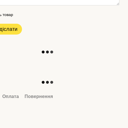
ь товар
діслати
Оплата
Повернення