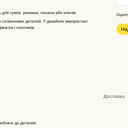
ь для сумки, рюкзака, пенала або ключів.
Оцініт
 силіконових деталей. У дизайнах використані
івчаток і хлопчиків.
На
Доставка
любов’ю до деталей.