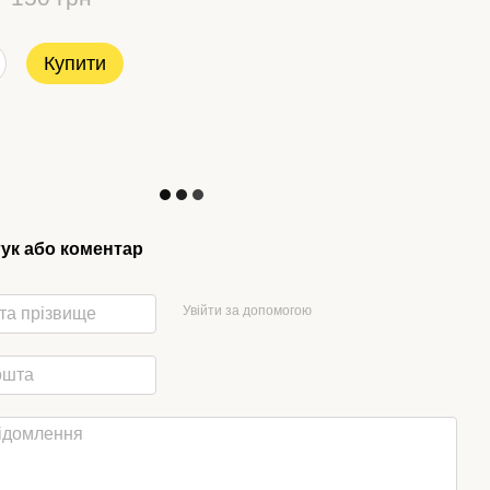
Купити
гук або коментар
Увійти за допомогою