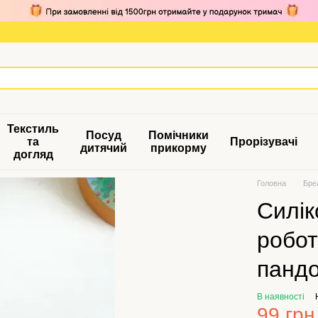
Текстиль
Посуд
Помічники
та
Прорізувачі
дитячий
прикорму
догляд
Головна
Бре
Силік
робот
пандо
В наявності
99 грн