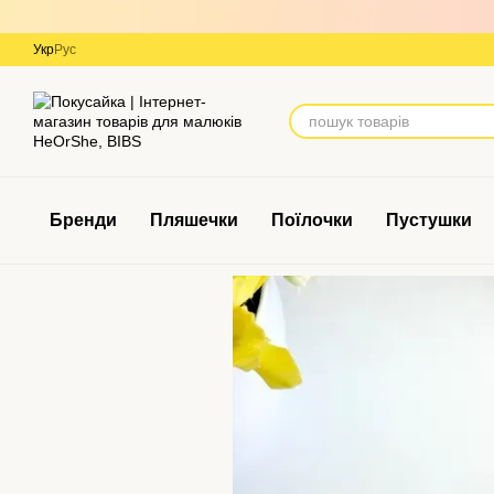
Перейти до основного контенту
Укр
Рус
Бренди
Пляшечки
Поїлочки
Пустушки