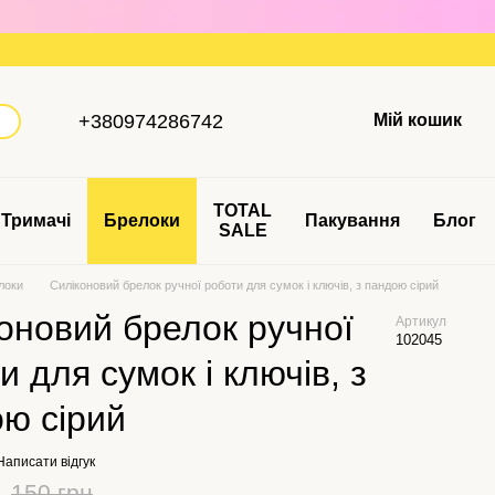
+380974286742
Мій кошик
TOTAL
Тримачі
Брелоки
Пакування
Блог
SALE
локи
Силіконовий брелок ручної роботи для сумок і ключів, з пандою сірий
оновий брелок ручної
Артикул
102045
и для сумок і ключів, з
ю сірий
Написати відгук
150 грн