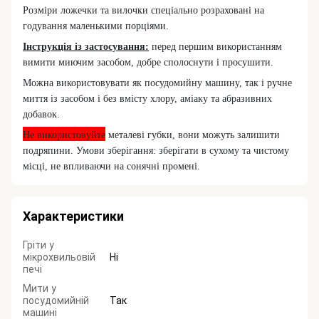
Розміри ложечки та вилочки спеціально розраховані на
годування маленькими порціями.
Інструкція із застосування:
перед першим використанням
вимити миючим засобом, добре сполоснути і просушити.
Можна використовувати як посудомийну машину, так і ручне
миття із засобом і без вмісту хлору, аміаку та абразивних
добавок.
Не використовуйте
металеві губки, вони можуть залишити
подряпини. Умови зберігання: зберігати в сухому та чистому
місці, не впливаючи на сонячні промені.
Характеристики
Гріти у
мікрохвильовій
Ні
печі
Мити у
посудомийній
Так
машині