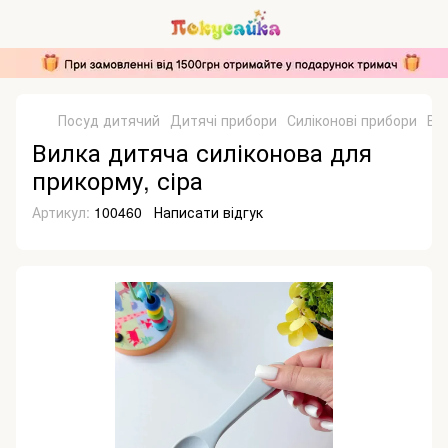
Посуд дитячий
Дитячі прибори
Силіконові прибори
Ви
Вилка дитяча силіконова для
прикорму, сіра
Артикул:
100460
Написати відгук