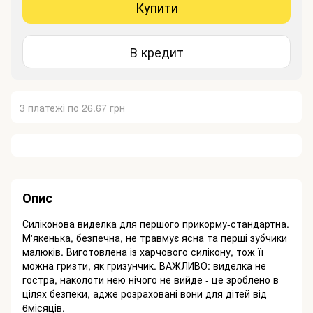
Купити
В кредит
3 платежі по 26.67 грн
Опис
Силіконова виделка для першого прикорму-стандартна.
М'якенька, безпечна, не травмує ясна та перші зубчики
малюків. Виготовлена із харчового силікону, тож її
можна гризти, як гризунчик. ВАЖЛИВО: виделка не
гостра, наколоти нею нічого не вийде - це зроблено в
цілях безпеки, адже розраховані вони для дітей від
6місяців.