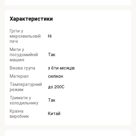
Характеристики
Гріти у
мікрохвильовій
Ні
печі
Мити у
посудомийній
Так
машині
Вікова група
з 6ти місяців
Матеріал
силікон
Температурний
до 200С
режим
Тримати у
Так
холодильнику
Країна
Китай
виробник