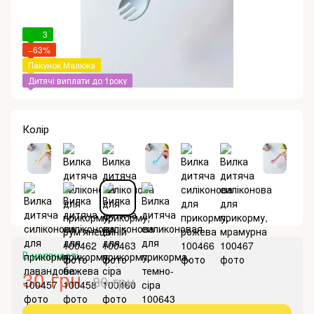
3
−63%
Пакунок Малюка
Дитячі виплати до 1року
Колір
В наявності
30 грн
80 грн