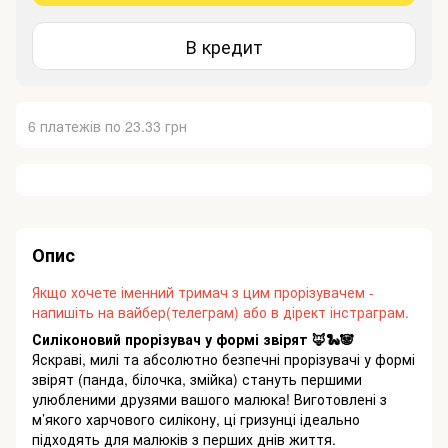
В кредит
6 платежів по 23.33 грн
Опис
Якщо хочете іменний тримач з цим прорізувачем -
напишіть на вайбер(телеграм) або в дірект інстраграм.
Силіконовий прорізувач у формі звірят 🦊🐍🐼
Яскраві, милі та абсолютно безпечні прорізувачі у формі
звірят (панда, білочка, змійка) стануть першими
улюбленими друзями вашого малюка! Виготовлені з
м’якого харчового силікону, ці гризунці ідеально
підходять для малюків з перших днів життя.