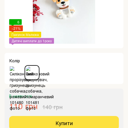
6
−21%
Пакунок Малюка
Дитячі виплати до 1року
Колір
В наявності
110 грн
140 грн
Купити