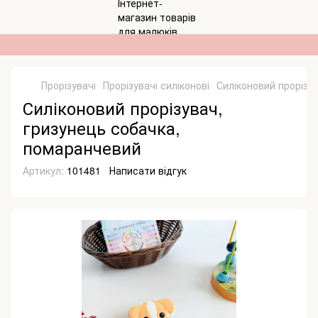
Прорізувачі
Прорізувачі силіконові
Силіконовий прорізу
Силіконовий прорізувач,
гризунець собачка,
помаранчевий
Артикул:
101481
Написати відгук