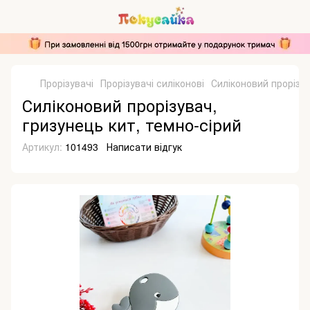
Прорізувачі
Прорізувачі силіконові
Силіконовий прорізув
Силіконовий прорізувач,
гризунець кит, темно-сірий
Артикул:
101493
Написати відгук