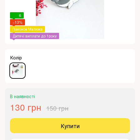
6
−13%
Пакунок Малюка
Дитячі виплати до 1року
Колір
В наявності
130 грн
150 грн
Купити