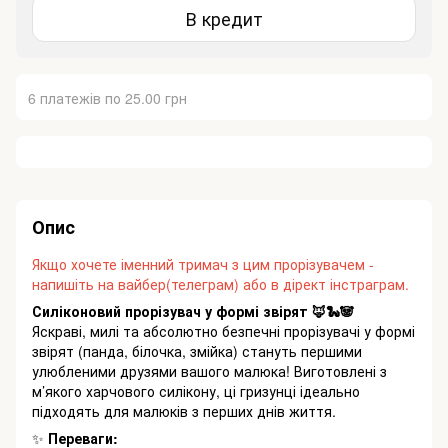
В кредит
6 платежів по 25.00 грн
Опис
Якщо хочете іменний тримач з цим прорізувачем -
напишіть на вайбер(телеграм) або в дірект інстраграм.
Силіконовий прорізувач у формі звірят 🦊🐍🐼
Яскраві, милі та абсолютно безпечні прорізувачі у формі
звірят (панда, білочка, змійка) стануть першими
улюбленими друзями вашого малюка! Виготовлені з
м’якого харчового силікону, ці гризунці ідеально
підходять для малюків з перших днів життя.
✨
Переваги: