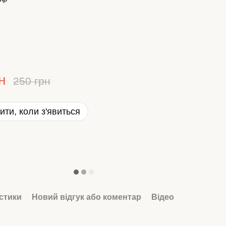
н
250 грн
ити, коли з'явиться
стики
Новий відгук або коментар
Відео