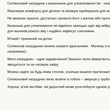
Силіконовий нагрудник з кишенькою для уловлювання їжі - нез
Максимум комфорту для дитини та мінімум прибирання для м
Не вимагає прання, достатньо промити його з милом або прот
Кишенька для уловлювання їжі відмінно захищає одяг від забру
для малюків різного віку і надійно зафіксує слюнявчик.
М'який і приємний на дотик.
Силіконові нагрудники можна назвати ідеальними. Малюку в ньо
напрямках).
Мити нагрудник – одне задоволення! Кишеня легко вивертається,
зміщується та не натирає шкіру.
Можна сидіти за будь-яким столом, оскільки кишеня притискаєт
Силіконовий нагрудник легко возити із собою – звернув у трубоч
Хороші, м'які застібки, які дорослий може розстебнути однією р