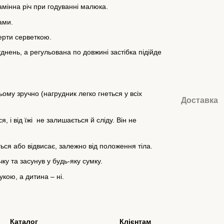
амінна річ при годуванні малюка.
ами.
ерти серветкою.
днень, а регульована по довжині застібка підійде
му зручно (нагрудник легко гнеться у всіх
Доставка
 і від їжі не залишається й сліду. Він не
ься або відвисає, залежно від положення тіла.
ку та засунув у будь-яку сумку.
укою, а дитина – ні.
Каталог
Клієнтам