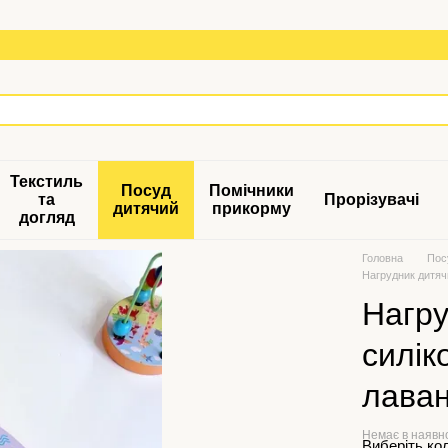
Текстиль
Посуд
Помічники
та
Прорізувачі
дитячий
прикорму
догляд
Головна
Пос
Нагрудник дитяч
Нагру
силік
лава
Немає в наявн
Виберіть ко