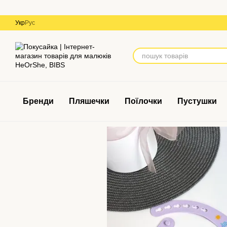
Перейти до основного контенту
Укр
Рус
Бренди
Пляшечки
Поїлочки
Пустушки