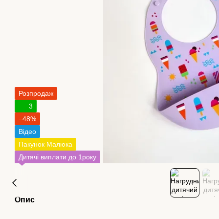
Розпродаж
3
−48%
Відео
Пакунок Малюка
Дитячі виплати до 1року
Опис