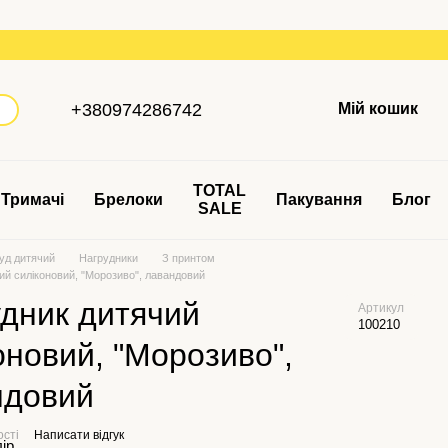
+380974286742
Мій кошик
TOTAL
Тримачі
Брелоки
Пакування
Блог
SALE
уд дитячий
Нагрудники
З принтом
ий силіконовий, "Морозиво", лавандовий
дник дитячий
Артикул
100210
оновий, "Морозиво",
ндовий
ості
Написати відгук
лір