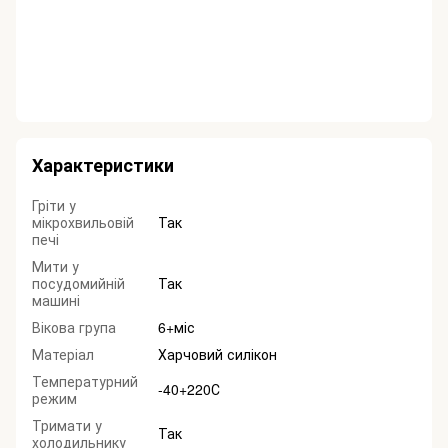
Характеристики
Гріти у
мікрохвильовій
Так
печі
Мити у
посудомийній
Так
машині
Вікова група
6+міс
Матеріал
Харчовий силікон
Температурний
-40+220С
режим
Тримати у
Так
холодильнику