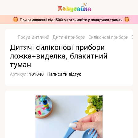
Посуд дитячий
Дитячі прибори
Силіконові прибори
Ви
Дитячі силіконові прибори
ложка+виделка, блакитний
туман
Артикул:
101040
Написати відгук