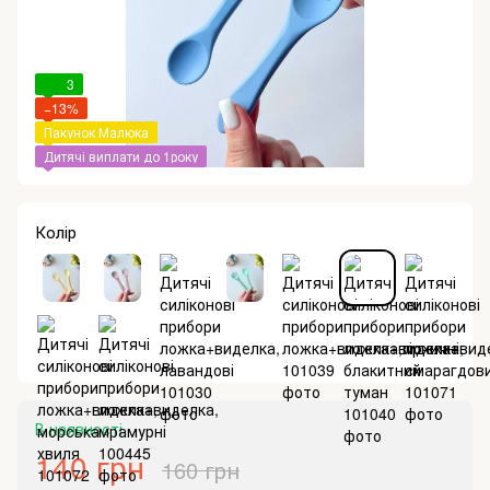
3
−13%
Пакунок Малюка
Дитячі виплати до 1року
Колір
В наявності
140 грн
160 грн