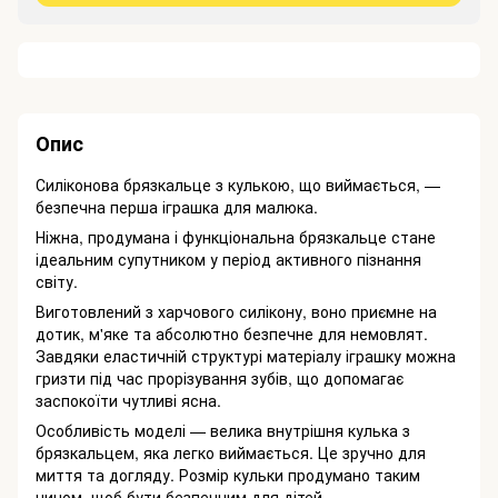
Опис
Силіконова брязкальце з кулькою, що виймається, —
безпечна перша іграшка для малюка.
Ніжна, продумана і функціональна брязкальце стане
ідеальним супутником у період активного пізнання
світу.
Виготовлений з харчового силікону, воно приємне на
дотик, м'яке та абсолютно безпечне для немовлят.
Завдяки еластичній структурі матеріалу іграшку можна
гризти під час прорізування зубів, що допомагає
заспокоїти чутливі ясна.
Особливість моделі — велика внутрішня кулька з
брязкальцем, яка легко виймається. Це зручно для
миття та догляду. Розмір кульки продумано таким
чином, щоб бути безпечним для дітей.