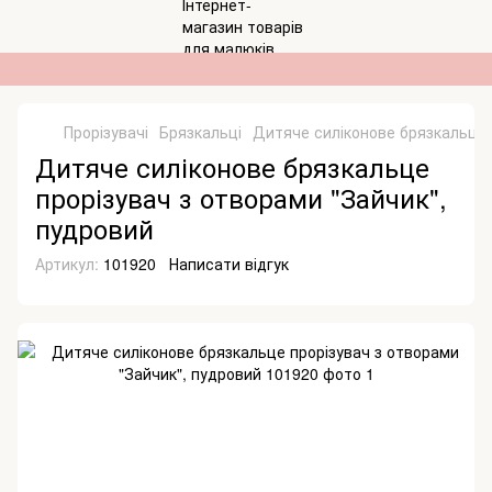
Прорізувачі
Брязкальці
Дитяче силіконове брязкальце 
Дитяче силіконове брязкальце
прорізувач з отворами "Зайчик",
пудровий
Артикул:
101920
Написати відгук