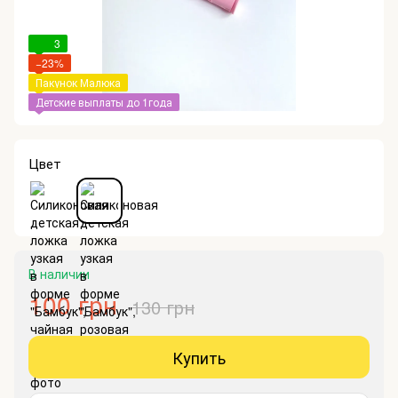
3
−23%
Пакунок Малюка
Детские выплаты до 1года
Цвет
В наличии
100 грн
130 грн
Купить