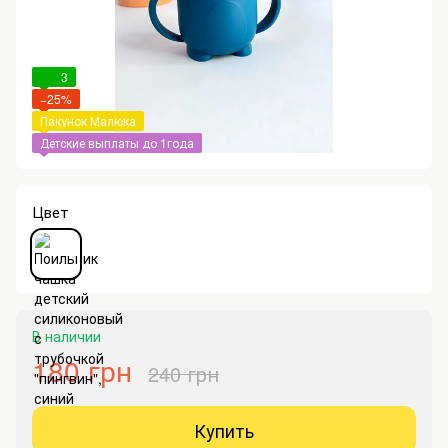
3
−25%
Пакунок Малюка
Детские выплаты до 1года
Цвет
В наличии
180 грн
240 грн
Купить