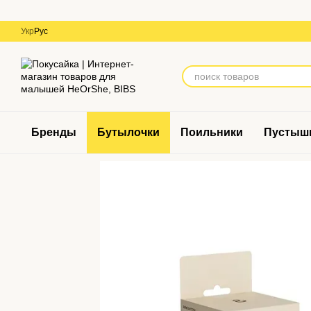
Перейти к основному контенту
Укр
Рус
Бренды
Бутылочки
Поильники
Пустыш