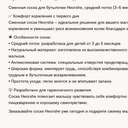
Сменная соска для бутылочки Heorshe, средний поток (3–6 ме
✅ Комфорт кормления с первого дня
Сменная соска Heorshe – идеальное решение для вашего мал
кормления и уменьшает риск возникновения колик благодаря 
🌟 Особенности соски:
• Средний поток: разработана для детей от 3 до 6 месяцев.
• Натуральный материал: изготовлена ​​из высококачественног
малыша.
• Антиколиковая система: специальные отверстия предотвращ
• Широкая форма: имитирует грудь, способствуя комбинирова
грудным и бутылочным вскармливанием.
• Простота ухода: легко моется и не впитывает запахи.
💡 Разработано для гармоничного развития
Соска Heorshe помогает малышу чувствовать себя комфортно 
пищеварению и хорошему самочувствию.
Заказывайте соски Heorshe уже сегодня и подарите своему м