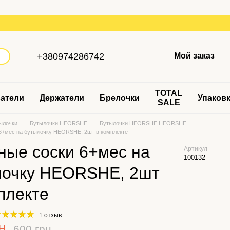
+380974286742
Мой заказ
TOTAL
атели
Держатели
Брелочки
Упаков
SALE
ылочки
Бутылочки HEORSHE
Бутылочки HEORSHE HEORSHE
6+мес на бутылочку HEORSHE, 2шт в комплекте
ные соски 6+мес на
Артикул
100132
лочку HEORSHE, 2шт
плекте
1 отзыв
н
600 грн