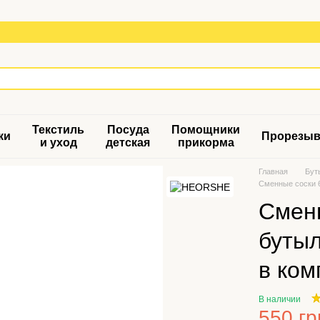
Текстиль
Посуда
Помощники
ки
Прорезыв
и уход
детская
прикорма
Главная
Бут
Сменные соски 
Смен
буты
в ком
В наличии
550 гр