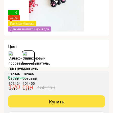
6
−20%
Пакунок Малюка
Детские выплаты до 1года
Цвет
В наличии
120 грн
150 грн
Купить