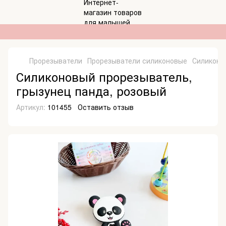
Прорезыватели
Прорезыватели силиконовые
Силиконо
Силиконовый прорезыватель,
грызунец панда, розовый
Артикул:
101455
Оставить отзыв