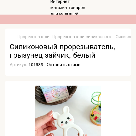
Прорезыватели
Прорезыватели силиконовые
Силиконо
Силиконовый прорезыватель,
грызунец зайчик, белый
Артикул:
101936
Оставить отзыв